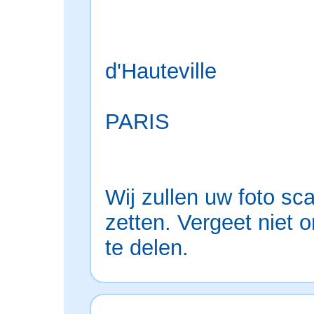
IK
82
d'Hauteville
75
PARIS
FR
Wij zullen uw foto sc
zetten. Vergeet nie
te delen.