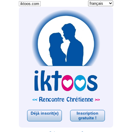
iktoos.com
Déjà inscrit(e)
Inscription
gratuite !